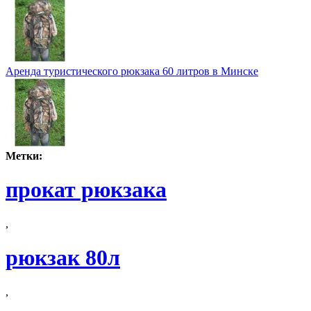
Аренда туристического рюкзака 60 литров в Минске
Метки:
прокат рюкзака
,
рюкзак 80л
,