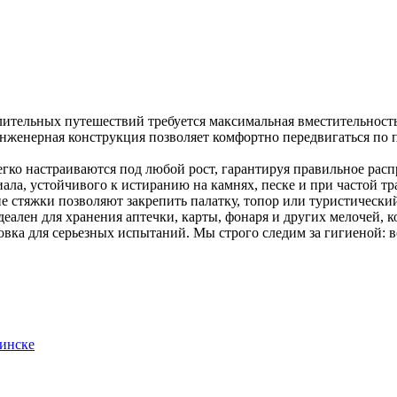
ительных путешествий требуется максимальная вместительность
нженерная конструкция позволяет комфортно передвигаться по п
гко настраиваются под любой рост, гарантируя правильное расп
ала, устойчивого к истиранию на камнях, песке и при частой тр
 стяжки позволяют закрепить палатку, топор или туристический
еален для хранения аптечки, карты, фонаря и других мелочей, 
ка для серьезных испытаний. Мы строго следим за гигиеной: в
инске